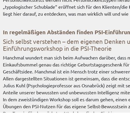
„typologischer Schublade“ eröffnet sich für den Klienten/die
liegt hier darauf, zu entdecken, was man wirklich will und 
In regelmäßigen Abständen finden PSI-Einführu
Sich selbst verstehen – dem eigenen Denken 
Einführungsworkshop in die PSI-Theorie
Manchmal wundert man sich beim Aufwachen darüber, dass m
Einkaufsbummel genau das richtige Geburtstagsgeschenk für
Geschäftsidee. Manchmal ist ein Mensch trotz einer schweren
Allen dargestellten Situationen ist gemeinsam, dass die en
Julius Kuhl (Psychologieprofessor aus Osnabrück) zeigt mit s
Anteile unserer bewussten und unbewussten Intelligenz mit
In dem zweistündigen Workshop soll es darum gehen, einen e
Übungen den PSI-Nutzen für das eigene Selbst-Bewusstsein z
Den Termin für den nächsten Workshop finden Sie
hier
.