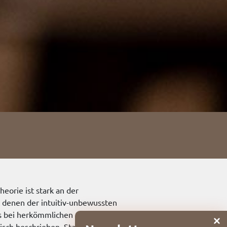
n
eorie ist stark an der
t denen der intuitiv-unbewussten
ls bei herkömmlichen
sch beschrieben. Statt