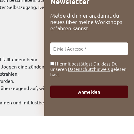
Newsletter
rter Selbstzugang. Der Fokus
Melde dich hier an, damit du
neues über meine Workshops
erfahren kannst.
 fällt einem beim
Hiermit bestätigst Du, dass Du
m Joggen eine zündende
unseren
Datenschutzhinweis
gelesen
strahlen.
hast.
wurden.
n überzeugend auf, wie die
ommen und mit lustbetonten