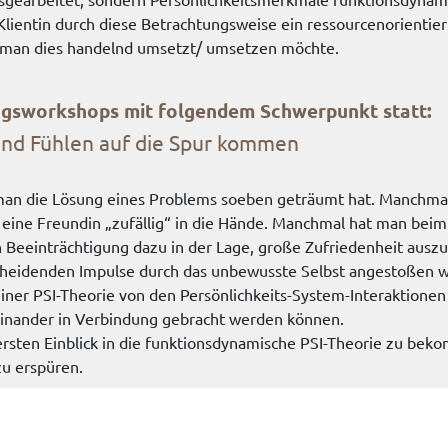
 Klientin durch diese Betrachtungsweise ein ressourcenorientie
wie man dies handelnd umsetzt/ umsetzen möchte.
ngsworkshops mit folgendem Schwerpunkt statt:
und Fühlen auf die Spur kommen
an die Lösung eines Problems soeben geträumt hat. Manchmal
 eine Freundin „zufällig“ in die Hände. Manchmal hat man bei
 Beeinträchtigung dazu in der Lage, große Zufriedenheit auszu
tscheidenden Impulse durch das unbewusste Selbst angestoßen 
einer PSI-Theorie von den Persönlichkeits-System-Interaktione
einander in Verbindung gebracht werden können.
rsten Einblick in die funktionsdynamische PSI-Theorie zu bek
u erspüren.