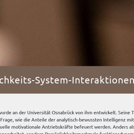
ichkeits-System-Interaktione
rde an der Universität Osnabrück von ihm entwickelt. Seine Th
Frage, wie die Anteile der analytisch-bewussten Intelligenz mi
iduelle motivationale Antriebskräfte befeuert werden. Anders a
usgearbeitet, sondern Persönlichkeitsmerkmale funktionsdynami